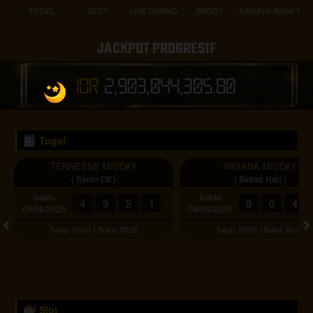
TOGEL
SLOT
LIVE CASINO
SPORT
SABUNG AYAM
TEM
JACKPOT PROGRESIF
IDR
2,903,044,309.86
Togel
TENNESSE MIDDAY
INDIANA MIDDAY
( Senin Off )
( Setiap Hari )
Sabtu
Sabtu
4
9
2
1
9
0
4
08/08/2026
08/08/2026
Tutup: 00:01 | Buka: 00:20
Tutup: 00:01 | Buka: 00:20
Slot