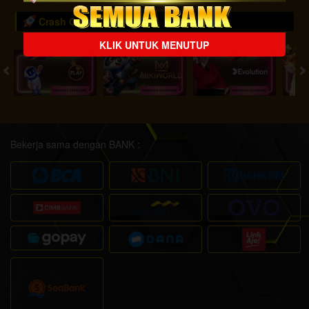
Crash Game
KLIK UNTUK MENUTUP
Bekerja sama dengan BANK :